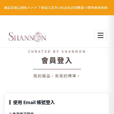
璇優品官網上線啦🎉🎉🎉 下單加入官方LINE@私訊領驚喜小禮物🎁🎁🎁🎁🎁
跳至主要內容
會員登入
使用 Email 帳號登入
*
會員電子郵件