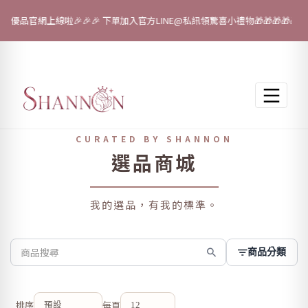
璇優品官網上線啦🎉🎉🎉 下單加入官方LINE@私訊領驚喜小禮物🎁🎁🎁🎁🎁
跳至主要內容
選品商城
商品分類
排序
每頁
預設
12