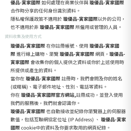
優品-寅家國際
如何處理在商業伙伴與
璇優品-寅家國際
合作時分享的任何身份識別資料。
隱私權保護政策不適用於
璇優品-寅家國際
以外的公司，
也不適用於非
璇優品-寅家國際
所僱用或管理的人員。
資料收集及使用方式
璇優品-寅家國際
在你註冊帳號、使用
璇優品-寅家國
際
進行線上購物、瀏覽
璇優品-寅家國際
網頁，
璇優品-
寅家國際
會收集你的個人提供之資料或你於上述使用時
所提供或產生的資料。
當你在
璇優品-寅家國際
註冊時，我們會問及你的姓名
(或暱稱)、電子郵件地址、性別、電話等資料。
你在
璇優品-寅家國際官方網站,
註冊成功，並登入使用
我們的服務後，我們就會認識你。
璇優品-寅家國際
也自動接收並紀錄你瀏覽器上的伺服器
數值，包括互聯網協定位址 (IP Address) 、
璇優品-寅家
國際
cookie中的資料及你要求取用的網頁紀錄。