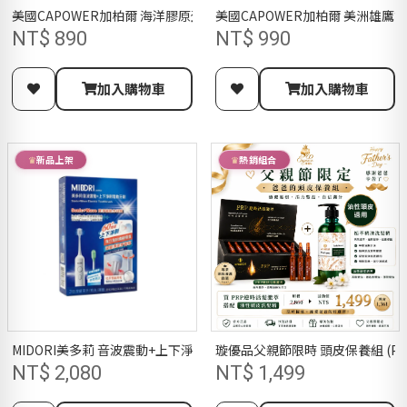
美國CAPOWER加柏爾 海洋膠原蛋白胜肽膠囊
美國CAPOWER加柏爾 美洲雄鷹錠
NT$ 890
NT$ 990
加入購物車
加入購物車
新品上架
熱銷組合
MIDORI美多莉 音波震動+上下淨刷電動牙刷
璇優品父親節限時 頭
NT$ 2,080
NT$ 1,499