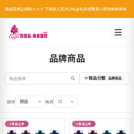
璇優品官網上線啦🎉🎉🎉 下單加入官方LINE@私訊領驚喜小禮物🎁🎁🎁🎁🎁
跳至主要內容
品牌商品
商品分類
品牌商品
排序
每頁
預設
12
新品上架
新品上架