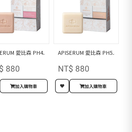
酸/沐浴露/潔膚露
沐浴精300ML/胺基酸/山茶花/沐浴露/潔膚露
ISERUM 愛比森 PH4.5私密保養皂 /玻尿酸/胺基酸/溫和潔
APISERUM 愛比森 PH5.5
$ 880
NT$ 880
加入購物車
加入購物車