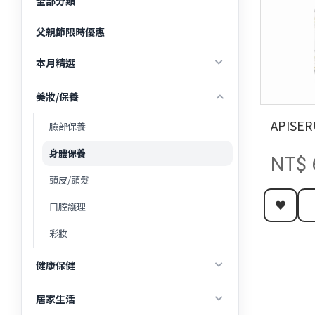
全部分類
父親節限時優惠
本月精選
新品上架
美妝/保養
熱銷排行
APIS
臉部保養
超值組合
身體保養
NT$ 
官網限定
頭皮/頭髮
口腔護理
彩妝
健康保健
女性保養
居家生活