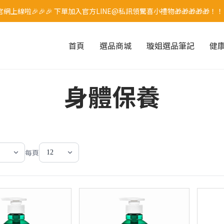
網上線啦🎉🎉🎉 下單加入官方LINE@私訊領驚喜小禮物🎁🎁🎁🎁🎁！
首頁
選品商城
璇姐選品筆記
健
身體保養
每頁
12