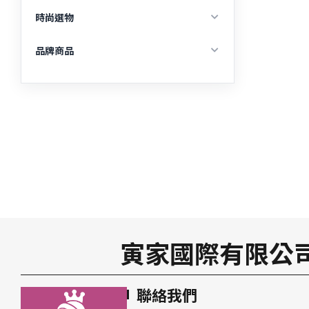
男性保養
杯壺用品
時尚選物
體重管理
生活家電
精品包
品牌商品
睡眠保養
廚房用品
璇優品
日常營養
APISERUM愛比森
免疫防護
MIDORI美多莉
腸胃保養
CookPower鍋寶
心血管保養
CaPower美國加柏爾
肝臟保養
MonkeyCookie猴子餅干
晶亮保養
寅家國際有限公
骨骼關鍵保養
聯絡我們