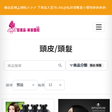
璇優品官網上線啦🎉🎉🎉 下單加入官方LINE@私訊領驚喜小禮物🎁🎁🎁🎁🎁
跳至主要內容
頭皮/頭髮
商品分類
頭皮/頭髮
排序
每頁
預設
12