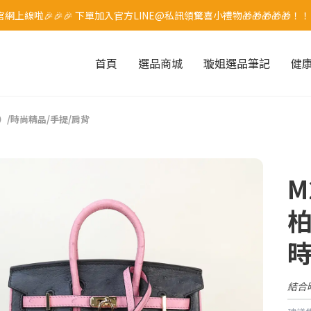
網上線啦🎉🎉🎉 下單加入官方LINE@私訊領驚喜小禮物🎁🎁🎁🎁🎁！
首頁
選品商城
璇姐選品筆記
健
）/時尚精品/手提/肩背
M
時
結合