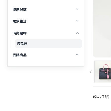
熱銷排行
臉部保養
健康保健
超值組合
身體保養
女性保養
居家生活
官網限定
頭皮/頭髮
男性保養
杯壺用品
時尚選物
口腔護理
體重管理
生活家電
精品包
彩妝
睡眠保養
廚房用品
品牌商品
日常營養
璇優品
免疫防護
APISERUM愛比森
腸胃保養
MIDORI美多莉
心血管保養
CookPower鍋寶
肝臟保養
商品介紹
CaPower美國加柏爾
晶亮保養