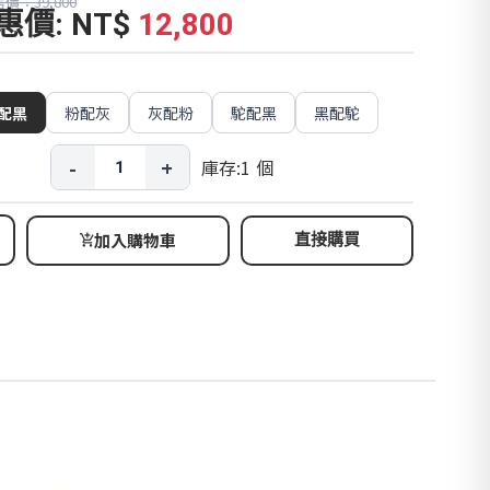
價：39,800
惠價: NT$
12,800
配黑
粉配灰
灰配粉
駝配黑
黑配駝
-
+
庫存:
1
個
加入購物車
直接購買