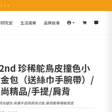
！！！！
康研究室
生活提案
品牌故事
2nd 珍稀鴕鳥皮撞色小
柏金包（送絲巾手腕帶）/
尚精品/手提/肩背
時尚撞色 具備手提與肩背功能 展現奢華精緻質感