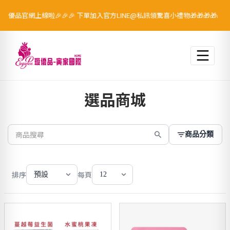
璇優品官網上線啦🎉🎉🎉 下單加入官方LINE@私訊領驚喜小禮物🎁🎁🎁🎁🎁
跳至主要內容
選品商城
商品分類
排序
每頁
預設
12