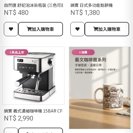
自然匯 舒妃泡沫染瓶裝 (三色可選)
鍋寶 日式多功能鬆餅機
NT$ 480
NT$ 1,380
加入購物車
加入購物車
新品上架
推薦
鍋寶 義式濃縮咖啡機 15BAR CF-833 義式濃縮/雙倍/拿鐵/美式/卡布
NT$ 2,990