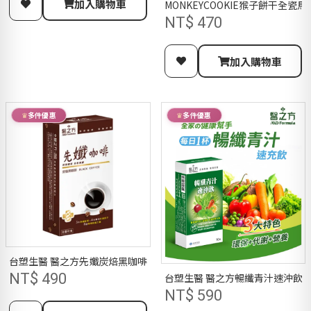
加入購物車
MONKEYCOOKIE猴子餅干全瓷
NT$ 470
加入購物車
多件優惠
多件優惠
台塑生醫 醫之方先孅炭焙黑咖啡 5G*7包 / 盒 / 專利藤黃果 / 高纖維 / 
NT$ 490
台塑生醫 醫之方暢纖青汁速沖飲 5G*
NT$ 590