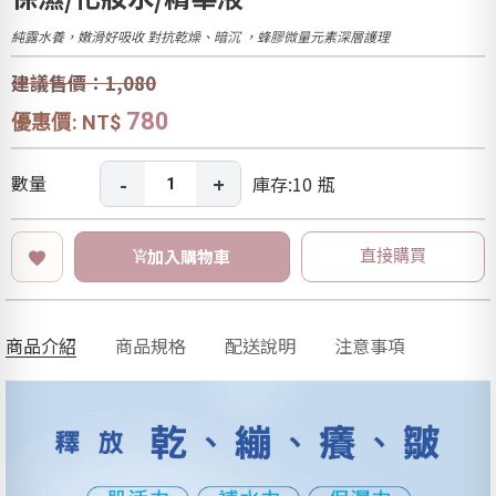
純露水養，嫩滑好吸收 對抗乾燥、暗沉 ，蜂膠微量元素深層護理
建議售價：1,080
780
優惠價: NT$
-
+
數量
庫存:
10
瓶
加入購物車
直接購買
商品介紹
商品規格
配送說明
注意事項