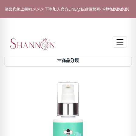
璇優品官網上線啦🎉🎉🎉 下單加入官方LINE@私訊領驚喜小禮物🎁🎁🎁🎁🎁！
跳至主要內容
商品分類