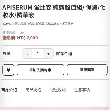
APISERUM 愛比森 純露超值組/ 保濕/化
妝水/精華液
100ML*3瓶 / 玫瑰+橙花+薰衣草 / 補水鎖水 / 保濕抗老
建議售價：2,940
優惠價: NT$
2,000
-
+
數量
庫存:
7
組
加入購物車
直接購買
商品介紹
商品規格
配送說明
注意事項