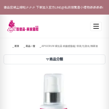
優品官網上線啦🎉🎉🎉 下單加入官方LINE@私訊領驚喜小禮物🎁🎁🎁🎁🎁！
跳至主要內容
首頁
商品一覽
APISERUM 愛比森 純露超值組/ 保濕/化妝水/精華液
商品分類