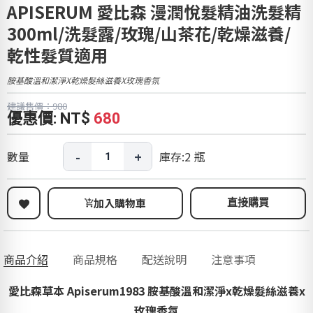
APISERUM 愛比森 漫潤悅髮精油洗髮精
300ml/洗髮露/玫瑰/山茶花/乾燥滋養/
乾性髮質適用
胺基酸溫和潔淨x乾燥髮絲滋養x玫瑰香氛
建議售價：980
優惠價: NT$
680
-
+
數量
庫存:
2
瓶
加入購物車
直接購買
商品介紹
商品規格
配送說明
注意事項
愛比森草本 Apiserum1983 胺基酸溫和潔淨x乾燥髮絲滋養x
玫瑰香氛