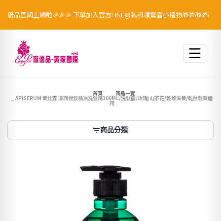
優品官網上線啦🎉🎉🎉 下單加入官方LINE@私訊領驚喜小禮物🎁🎁🎁🎁🎁！
跳至主要內容
首頁
商品一覽
APISERUM 愛比森 漫潤悅髮精油洗髮精300ML/洗髮露/玫瑰/山茶花/乾燥滋養/乾性髮質適
用
商品分類