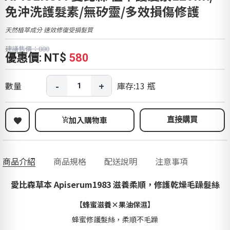
免沖洗護髮素/無矽靈/多效損傷修護
天然植萃成分 速效修復受損髮質
建議售價：880
優惠價: NT$
580
-
+
數量
庫存:
13
瓶
加入購物車
直接購買
商品介紹
商品規格
配送說明
注意事項
愛比森草本 Apiserum1983 滋養柔順，修護乾燥毛躁髮絲
【蜂蜜滋養×果油保濕】
蜂蜜修護髮絲，柔順不毛躁