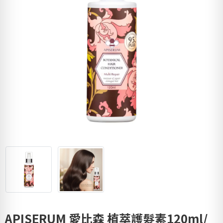
APISERUM 愛比森 植萃護髮素120ml/