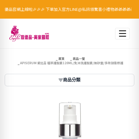
優品官網上線啦🎉🎉🎉 下單加入官方LINE@私訊領驚喜小禮物🎁🎁🎁🎁🎁！
跳至主要內容
首頁
商品一覽
APISERUM 愛比森 植萃護髮素120ML/免沖洗護髮素/無矽靈/多效損傷修護
商品分類